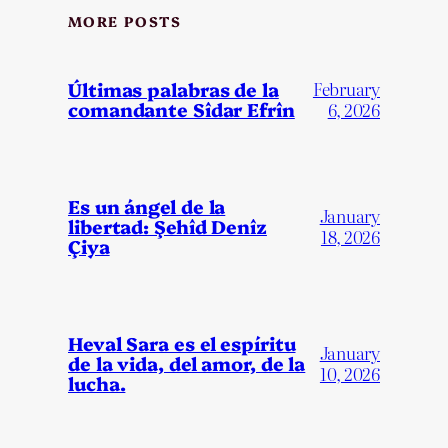
MORE POSTS
Últimas palabras de la
February
comandante Sîdar Efrîn
6, 2026
Es un ángel de la
January
libertad: Şehîd Denîz
18, 2026
Çiya
Heval Sara es el espíritu
January
de la vida, del amor, de la
10, 2026
lucha.