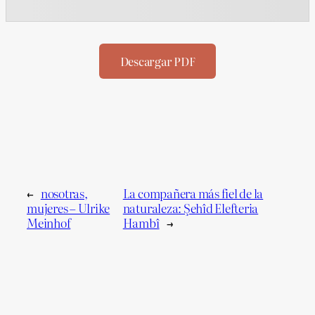
Descargar PDF
←
nosotras,
La compañera más fiel de la
mujeres – Ulrike
naturaleza: Şehîd Elefteria
Meinhof
Hambî
→