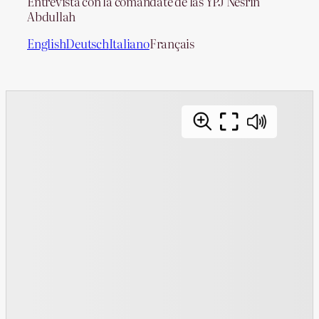
Entrevista con la comandate de las YPJ Nesrîn
Abdullah
English
Deutsch
Italiano
Français